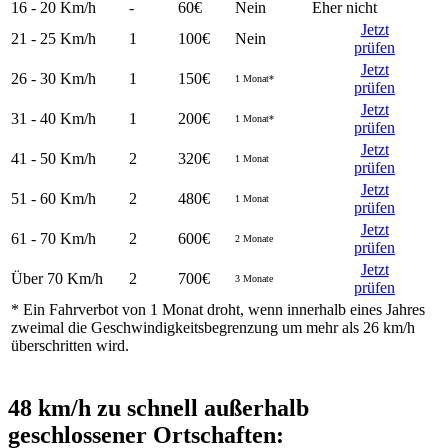
16 - 20
Km/h
-
60€
Nein
Eher nicht
Jetzt
21 - 25
Km/h
1
100€
Nein
prüfen
Jetzt
26 - 30
Km/h
1
150€
1 Monat*
prüfen
Jetzt
31 - 40
Km/h
1
200€
1 Monat*
prüfen
Jetzt
41 - 50
Km/h
2
320€
1 Monat
prüfen
Jetzt
51 - 60
Km/h
2
480€
1 Monat
prüfen
Jetzt
61 - 70
Km/h
2
600€
2 Monate
prüfen
Jetzt
Über 70
Km/h
2
700€
3 Monate
prüfen
* Ein Fahrverbot von
1 Monat
droht, wenn innerhalb eines Jahres
zweimal die Geschwindigkeitsbegrenzung um mehr als 26 km/h
überschritten wird.
48 km/h zu schnell außerhalb
geschlossener Ortschaften: