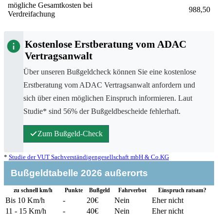
mögliche Gesamtkosten bei
988,50
Verdreifachung
Kostenlose Erstberatung vom ADAC
Vertragsanwalt
Über unseren Bußgeldcheck können Sie eine kostenlose
Erstberatung vom ADAC Vertragsanwalt anfordern und
sich über einen möglichen Einspruch informieren. Laut
Studie* sind 56% der Bußgeldbescheide fehlerhaft.
Zum Bußgeld-Check
*
Studie der VUT Sachverständigengesellschaft mbH & Co.KG
Bußgeldtabelle 2026
außerorts
zu schnell km/h
Punkte
Buß­geld
Fahr­verbot
Einspruch ratsam?
Bis 10
Km/h
-
20€
Nein
Eher nicht
11 - 15
Km/h
-
40€
Nein
Eher nicht