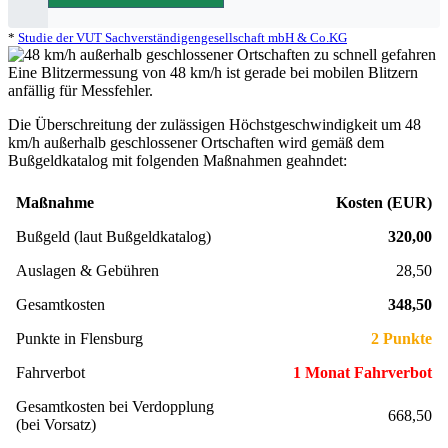
Zeugenfragebogen
§ 67 OWiG
Berlin - Schönhauser Allee
*
Studie der VUT Sachverständigengesellschaft mbH & Co.KG
Bremen - Lloydstraße
Eine Blitzermessung von 48 km/h ist gerade bei mobilen Blitzern
anfällig für Messfehler.
Hamburg - Behringstraße
Die Überschreitung der zulässigen Höchstgeschwindigkeit um
48
km/h
außerhalb geschlossener Ortschaften wird gemäß dem
Köln - Aachener Straße
Bußgeldkatalog mit folgenden Maßnahmen geahndet:
Köln - Innere Kanalstraße
Maßnahme
Kosten (EUR)
Köln - Riehler Straße
Bußgeld (laut Bußgeldkatalog)
320,00
Auslagen & Gebühren
28,50
Gesamtkosten
348,50
Punkte in Flensburg
2 Punkte
Fahrverbot
1 Monat Fahrverbot
Gesamtkosten bei Verdopplung
668,50
(bei Vorsatz)