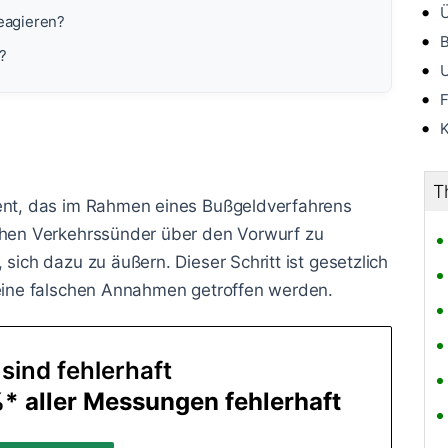
Ü
eagieren?
B
?
U
F
K
T
ment, das im Rahmen eines Bußgeldverfahrens
ichen Verkehrssünder über den Vorwurf zu
sich dazu zu äußern. Dieser Schritt ist gesetzlich
keine falschen Annahmen getroffen werden.
ind fehlerhaft
%* aller Messungen fehlerhaft