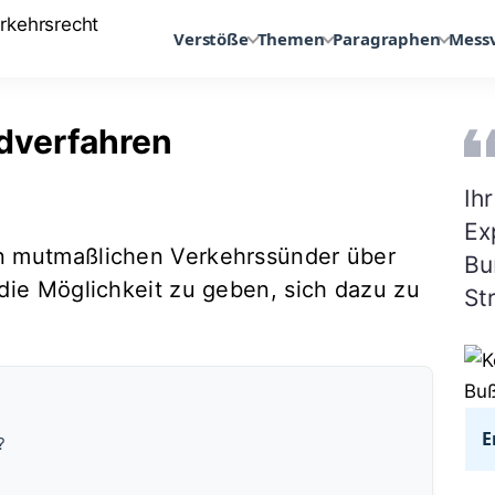
Verstöße
Themen
Paragraphen
Mess
dverfahren
Ih
Ex
n mutmaßlichen Verkehrssünder über
Bu
die Möglichkeit zu geben, sich dazu zu
St
E
?