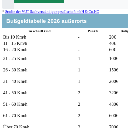
*
Studie der VUT Sachverständigengesellschaft mbH & Co.KG
Bußgeldtabelle 2026
außerorts
zu schnell km/h
Punkte
Buß­
Bis 10
Km/h
-
20€
11 - 15
Km/h
-
40€
16 - 20
Km/h
-
60€
21 - 25
Km/h
1
100€
26 - 30
Km/h
1
150€
31 - 40
Km/h
1
200€
41 - 50
Km/h
2
320€
51 - 60
Km/h
2
480€
61 - 70
Km/h
2
600€
Über 70
Km/h
2
700€