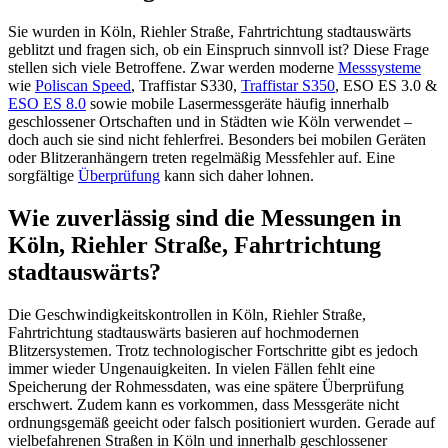
Sie wurden in Köln, Riehler Straße, Fahrtrichtung stadtauswärts
geblitzt und fragen sich, ob ein Einspruch sinnvoll ist? Diese Frage
stellen sich viele Betroffene. Zwar werden moderne
Messsysteme
wie
Poliscan Speed
, Traffistar S330,
Traffistar S350
, ESO ES 3.0 &
ESO ES 8.0
sowie mobile Lasermessgeräte häufig innerhalb
geschlossener Ortschaften und in Städten wie Köln verwendet –
doch auch sie sind nicht fehlerfrei. Besonders bei mobilen Geräten
oder Blitzeranhängern treten regelmäßig Messfehler auf. Eine
sorgfältige
Überprüfung
kann sich daher lohnen.
Wie zuverlässig sind die Messungen in
Köln, Riehler Straße, Fahrtrichtung
stadtauswärts?
Die Geschwindigkeitskontrollen in Köln, Riehler Straße,
Fahrtrichtung stadtauswärts basieren auf hochmodernen
Blitzersystemen. Trotz technologischer Fortschritte gibt es jedoch
immer wieder Ungenauigkeiten. In vielen Fällen fehlt eine
Speicherung der Rohmessdaten, was eine spätere Überprüfung
erschwert. Zudem kann es vorkommen, dass Messgeräte nicht
ordnungsgemäß geeicht oder falsch positioniert wurden. Gerade auf
vielbefahrenen Straßen in Köln und innerhalb geschlossener