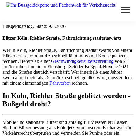
Bußgeldkatalog, Stand:
9.8.2026
Verstöße
Blitzer Köln, Riehler Straße, Fahrtrichtung stadtauswärts
Alkohol am Steuer
Themen
Wer in Köln, Riehler Straße, Fahrtrichtung stadtauswärts von einem
Abstand nicht eingehalten
Blitzer erfasst wird und zu schnell fährt, muss mit Konsequenzen
Anhörung im Bußgeldverfahren
Paragraphen
rechnen. Bereits ab einer
Geschwindigkeitsüberschreitung
von 21
Geschwindigkeitsüberschreitung
km/h drohen
Punkte in Flensburg
. Seit der Bußgeld-Novelle 2021
Bußgeldbescheid
sind die Strafen deutlich verschärft. Wer innerhalb eines Jahres
§ 24 StVG
Handy am Steuer
Messverfahren
zweimal mit mehr als 26 km/h zu schnell geblitzt wird, muss zudem
Fahrerflucht
mit einem einmonatigen
Fahrverbot
rechnen.
§ 25 StVG
Rote Ampel überfahren
ESO ES 8.0
Fahrverbot
Blog
In Köln, Riehler Straße geblitzt worden -
§ 28 StVG
PoliScan Speed
Bußgeld droht?
Illegale Autorennen
Kampf gegen Raser
§ 49 StVO
Blitzer
TraffiStar S350
Online-Anhörung
Verkehrsunfälle
§ 315 StGB
Mobile und stationäre Blitzer sind anfällig für Messfehler! Lassen
Aachen - Krefelder Str.
Lasermessungen
Punkte in Flensburg
Sie Ihre Blitzermessung aus Köln jetzt von unserem Fachanwalt für
Änderungen 2025
§ 55 OWiG
Zum Bußgeldcheck
Verkehrsrecht überprüfen und vermeiden Sie Punkte oder ein
A3 - Solingen