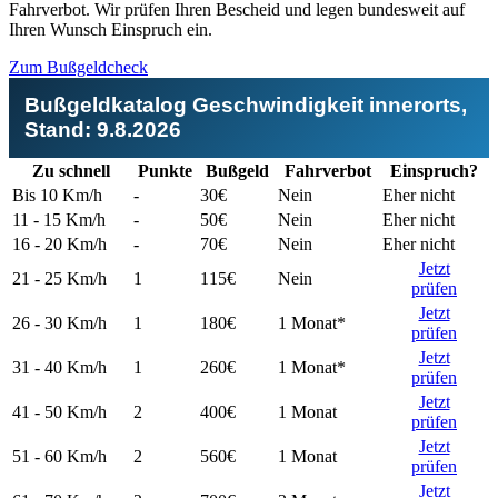
Zeugenfragebogen
Fahrverbot. Wir prüfen Ihren Bescheid und legen bundesweit auf
§ 67 OWiG
Ihren Wunsch Einspruch ein.
Berlin - Schönhauser Allee
Zum Bußgeldcheck
Bremen - Lloydstraße
Bußgeldkatalog Geschwindigkeit innerorts,
Hamburg - Behringstraße
Stand:
9.8.2026
Köln - Aachener Straße
Zu schnell
Punkte
Buß­geld
Fahr­verbot
Einspruch?
Bis 10
Km/h
-
30€
Nein
Eher nicht
Köln - Innere Kanalstraße
11 - 15
Km/h
-
50€
Nein
Eher nicht
Köln - Riehler Straße
16 - 20
Km/h
-
70€
Nein
Eher nicht
Jetzt
21 - 25
Km/h
1
115€
Nein
prüfen
Jetzt
26 - 30
Km/h
1
180€
1 Monat*
prüfen
Jetzt
31 - 40
Km/h
1
260€
1 Monat*
prüfen
Jetzt
41 - 50
Km/h
2
400€
1 Monat
prüfen
Jetzt
51 - 60
Km/h
2
560€
1 Monat
prüfen
Jetzt