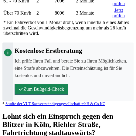
61 - 70
Km/h
2
700€
2 Monate
prüfen
Jetzt
Über 70
Km/h
2
800€
3 Monate
prüfen
* Ein Fahrverbot von
1 Monat
droht, wenn innerhalb eines Jahres
zweimal die Geschwindigkeitsbegrenzung um mehr als 26 km/h
überschritten wird.
Kostenlose Erstberatung
Ich prüfe Ihren Fall und berate Sie zu Ihren Möglichkeiten,
eine Strafe abzuwehren. Die Ersteinschätzung ist für Sie
kostenlos und unverbindlich.
Zum Bußgeld-Check
*
Studie der VUT Sachverständigengesellschaft mbH & Co.KG
Lohnt sich ein Einspruch gegen den
Blitzer in Köln, Riehler Straße,
Fahrtrichtung stadtauswärts?