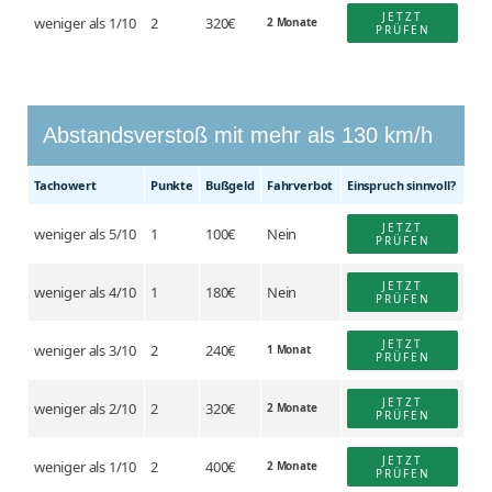
JETZT
weniger als 1/10
2
320€
2 Monate
PRÜFEN
Abstandsverstoß mit mehr als 130 km/h
Tacho­wert
Punkte
Buß­geld
Fahr­verbot
Einspruch sinnvoll?
JETZT
weniger als 5/10
1
100€
Nein
PRÜFEN
JETZT
weniger als 4/10
1
180€
Nein
PRÜFEN
JETZT
weniger als 3/10
2
240€
1 Monat
PRÜFEN
JETZT
weniger als 2/10
2
320€
2 Monate
PRÜFEN
JETZT
weniger als 1/10
2
400€
2 Monate
PRÜFEN