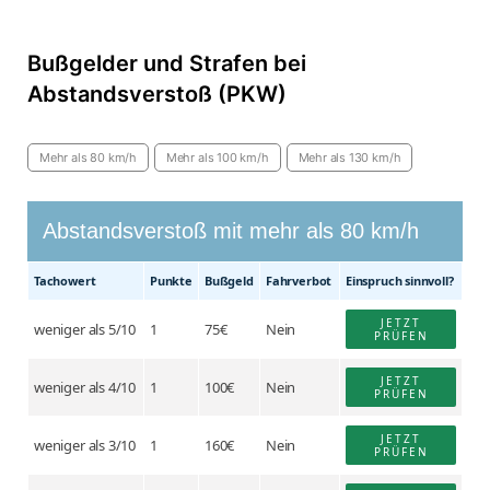
Bußgelder und Strafen bei
Abstandsverstoß (PKW)
Mehr als 80 km/h
Mehr als 100 km/h
Mehr als 130 km/h
Abstandsverstoß mit mehr als 80 km/h
Tacho­wert
Punkte
Buß­geld
Fahr­verbot
Einspruch sinnvoll?
JETZT
weniger als 5/10
1
75€
Nein
PRÜFEN
JETZT
weniger als 4/10
1
100€
Nein
PRÜFEN
JETZT
weniger als 3/10
1
160€
Nein
PRÜFEN