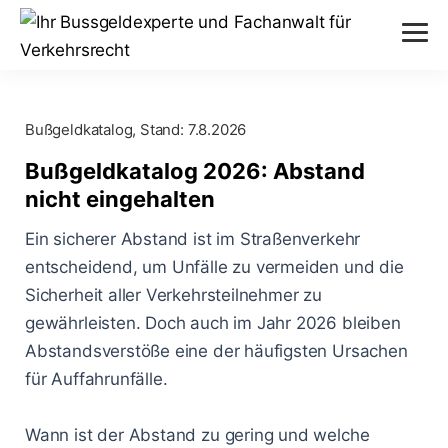
Verstöße
Bußgeldkatalog, Stand:
7.8.2026
Alkohol am Steuer
Themen
Bußgeldkatalog 2026: Abstand
Abstand nicht eingehalten
nicht eingehalten
Anhörung im Bußgeldverfahren
Paragraphen
Ein sicherer Abstand ist im Straßenverkehr
Geschwindigkeitsüberschreitung
Bußgeldbescheid
§ 24 StVG
entscheidend, um Unfälle zu vermeiden und die
Messverfahren
Handy am Steuer
Sicherheit aller Verkehrsteilnehmer zu
Fahrerflucht
§ 25 StVG
gewährleisten. Doch auch im Jahr 2026 bleiben
ESO ES 8.0
Blog
Rote Ampel überfahren
Fahrverbot
Abstandsverstöße eine der häufigsten Ursachen
§ 28 StVG
PoliScan Speed
für Auffahrunfälle.
Kampf gegen Raser
Blitzer
Illegale Autorennen
§ 49 StVO
TraffiStar S350
Verkehrsunfälle
Online-Anhörung
Wann ist der Abstand zu gering und welche
Aachen - Krefelder Str.
§ 315 StGB