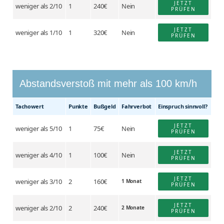
JETZT
weniger als 2/10
1
240€
Nein
PRÜFEN
JETZT
weniger als 1/10
1
320€
Nein
PRÜFEN
Abstandsverstoß mit mehr als 100 km/h
Tacho­wert
Punkte
Buß­geld
Fahr­verbot
Einspruch sinnvoll?
JETZT
weniger als 5/10
1
75€
Nein
PRÜFEN
JETZT
weniger als 4/10
1
100€
Nein
PRÜFEN
JETZT
weniger als 3/10
2
160€
1 Monat
PRÜFEN
JETZT
weniger als 2/10
2
240€
2 Monate
PRÜFEN