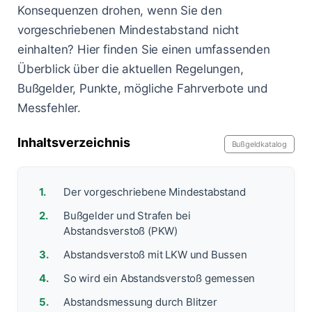
Lasermessungen
Konsequenzen drohen, wenn Sie den
Zum Bußgeldcheck
Änderungen 2025
Punkte in Flensburg
A3 - Solingen
vorgeschriebenen Mindestabstand nicht
§ 55 OWiG
einhalten? Hier finden Sie einen umfassenden
Zeugenfragebogen
Berlin - Schönhauser Allee
§ 67 OWiG
Überblick über die aktuellen Regelungen,
Bußgelder, Punkte, mögliche Fahrverbote und
Bremen - Lloydstraße
Messfehler.
Hamburg - Behringstraße
Inhaltsverzeichnis
Bußgeldkatalog
Köln - Aachener Straße
Köln - Innere Kanalstraße
Der vorgeschriebene Mindestabstand
Köln - Riehler Straße
Bußgelder und Strafen bei
Abstandsverstoß (PKW)
Abstandsverstoß mit LKW und Bussen
So wird ein Abstandsverstoß gemessen
Abstandsmessung durch Blitzer