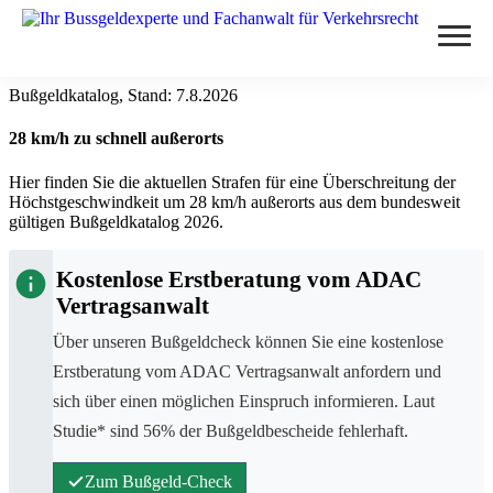
Bußgeldkatalog, Stand:
7.8.2026
Verstöße
28 km/h zu schnell außerorts
Alkohol am Steuer
Themen
Hier finden Sie die aktuellen Strafen für eine Überschreitung der
Abstand nicht eingehalten
Höchstgeschwindkeit um 28 km/h außerorts aus dem bundesweit
Anhörung im Bußgeldverfahren
Paragraphen
gültigen Bußgeldkatalog 2026.
Geschwindigkeitsüberschreitung
Bußgeldbescheid
§ 24 StVG
Kostenlose Erstberatung vom ADAC
Handy am Steuer
Messverfahren
Fahrerflucht
Vertragsanwalt
§ 25 StVG
Rote Ampel überfahren
ESO ES 8.0
Fahrverbot
Blog
Über unseren Bußgeldcheck können Sie eine kostenlose
§ 28 StVG
PoliScan Speed
Erstberatung vom ADAC Vertragsanwalt anfordern und
Illegale Autorennen
Kampf gegen Raser
§ 49 StVO
Blitzer
sich über einen möglichen Einspruch informieren. Laut
TraffiStar S350
Online-Anhörung
Verkehrsunfälle
Studie* sind 56% der Bußgeldbescheide fehlerhaft.
§ 315 StGB
Aachen - Krefelder Str.
Lasermessungen
Punkte in Flensburg
Änderungen 2025
§ 55 OWiG
Zum Bußgeldcheck
Zum Bußgeld-Check
A3 - Solingen