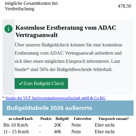
mögliche Gesamtkosten bei
478,50
Verdreifachung
Kostenlose Erstberatung vom ADAC
Vertragsanwalt
Über unseren Bußgeldcheck können Sie eine kostenlose
Erstberatung vom ADAC Vertragsanwalt anfordern und
sich über einen möglichen Einspruch informieren. Laut
Studie* sind 56% der Bußgeldbescheide fehlerhaft.
Zum Bußgeld-Check
*
Studie der VUT Sachverständigengesellschaft mbH & Co.KG
Bußgeldtabelle 2026
außerorts
zu schnell km/h
Punkte
Buß­geld
Fahr­verbot
Einspruch ratsam?
Bis 10
Km/h
-
20€
Nein
Eher nicht
11 - 15
Km/h
-
40€
Nein
Eher nicht