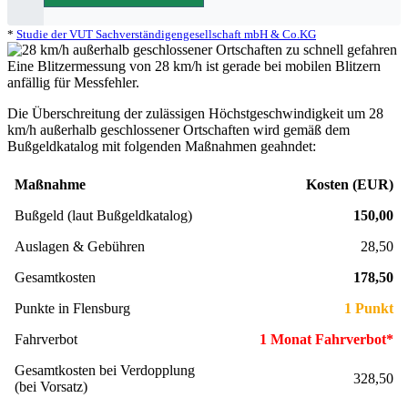
Zeugenfragebogen
§ 67 OWiG
Berlin - Schönhauser Allee
*
Studie der VUT Sachverständigengesellschaft mbH & Co.KG
Bremen - Lloydstraße
Eine Blitzermessung von 28 km/h ist gerade bei mobilen Blitzern
anfällig für Messfehler.
Hamburg - Behringstraße
Die Überschreitung der zulässigen Höchstgeschwindigkeit um
28
km/h
außerhalb geschlossener Ortschaften wird gemäß dem
Köln - Aachener Straße
Bußgeldkatalog mit folgenden Maßnahmen geahndet:
Köln - Innere Kanalstraße
Maßnahme
Kosten (EUR)
Köln - Riehler Straße
Bußgeld (laut Bußgeldkatalog)
150,00
Auslagen & Gebühren
28,50
Gesamtkosten
178,50
Punkte in Flensburg
1 Punkt
Fahrverbot
1 Monat Fahrverbot*
Gesamtkosten bei Verdopplung
328,50
(bei Vorsatz)