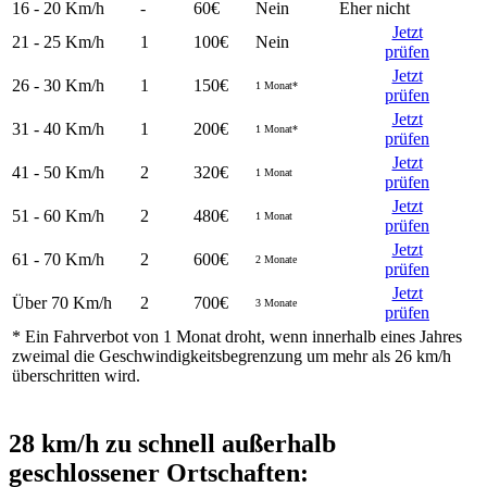
16 - 20
Km/h
-
60€
Nein
Eher nicht
Jetzt
21 - 25
Km/h
1
100€
Nein
prüfen
Jetzt
26 - 30
Km/h
1
150€
1 Monat*
prüfen
Jetzt
31 - 40
Km/h
1
200€
1 Monat*
prüfen
Jetzt
41 - 50
Km/h
2
320€
1 Monat
prüfen
Jetzt
51 - 60
Km/h
2
480€
1 Monat
prüfen
Jetzt
61 - 70
Km/h
2
600€
2 Monate
prüfen
Jetzt
Über 70
Km/h
2
700€
3 Monate
prüfen
* Ein Fahrverbot von
1 Monat
droht, wenn innerhalb eines Jahres
zweimal die Geschwindigkeitsbegrenzung um mehr als 26 km/h
überschritten wird.
28 km/h zu schnell außerhalb
geschlossener Ortschaften: