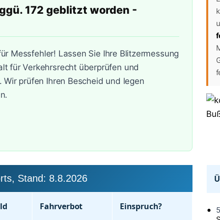
ggü. 172 geblitzt worden -
k
u
f
M
 für Messfehler! Lassen Sie Ihre Blitzermessung
G
t für Verkehrsrecht überprüfen und
f
. Wir prüfen Ihren Bescheid und legen
n.
rts, Stand:
8.8.2026
Ü
ld
Fahr­verbot
Einspruch?
5
S