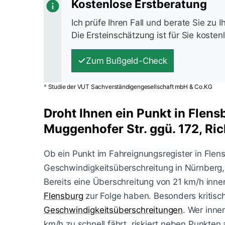
Kostenlose Erstberatung
Ich prüfe Ihren Fall und berate Sie zu 
Die Ersteinschätzung ist für Sie kosten
Zum Bußgeld-Check
*
Studie der VUT Sachverständigengesellschaft mbH & Co.KG
Droht Ihnen ein Punkt in Flens
Muggenhofer Str. ggü. 172, Ric
Ob ein Punkt im Fahreignungsregister in Flen
Geschwindigkeitsüberschreitung in Nürnberg, 
Bereits eine Überschreitung von 21 km/h inne
Flensburg
zur Folge haben. Besonders kritisc
Geschwindigkeitsüberschreitungen
. Wer inne
km/h zu schnell fährt, riskiert neben Punkten