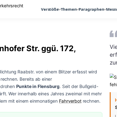
Verstöße
Themen
Paragraphen
Mess
hofer Str. ggü. 172,
Vi
er
zu
ichtung Raabstr. von einem Blitzer erfasst wird
rechnen. Bereits ab einer
 drohen
Punkte in Flensburg
. Seit der Bußgeld-
ärft. Wer innerhalb eines Jahres zweimal mit mehr
zudem mit einem einmonatigen
Fahrverbot
rechnen.
S
L