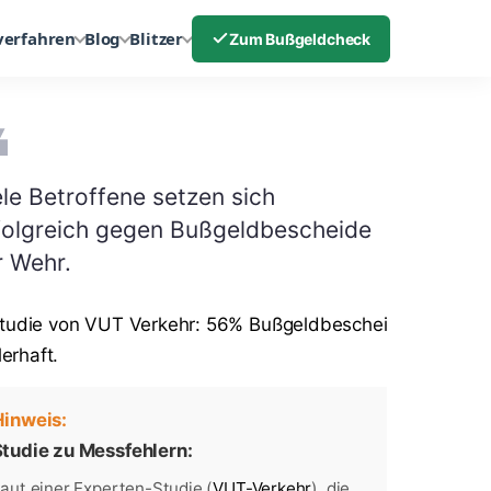
verfahren
Blog
Blitzer
Zum Bußgeldcheck
ele Betroffene setzen sich
folgreich gegen Bußgeldbescheide
r Wehr.
Hinweis:
tudie zu Messfehlern:
aut einer Experten-Studie (
VUT-Verkehr
), die