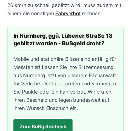
Lasermessungen
26 km/h zu schnell geblitzt wird, muss zudem mit
Zum Bußgeldcheck
Änderungen 2025
Punkte in Flensburg
A3 - Solingen
§ 55 OWiG
einem einmonatigen
Fahrverbot
rechnen.
Zeugenfragebogen
Berlin - Schönhauser Allee
§ 67 OWiG
In Nürnberg, ggü. Lübener Straße 18
Bremen - Lloydstraße
geblitzt worden - Bußgeld droht?
Hamburg - Behringstraße
Mobile und stationäre Blitzer sind anfällig für
Köln - Aachener Straße
Messfehler! Lassen Sie Ihre Blitzermessung
aus Nürnberg jetzt von unserem Fachanwalt
Köln - Innere Kanalstraße
für Verkehrsrecht überprüfen und vermeiden
Köln - Riehler Straße
Sie Punkte oder ein Fahrverbot. Wir prüfen
Ihren Bescheid und legen bundesweit auf
Ihren Wunsch Einspruch ein.
Zum Bußgeldcheck