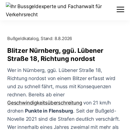
Verstöße
Bußgeldkatalog, Stand:
8.8.2026
Alkohol am Steuer
Themen
Blitzer Nürnberg, ggü. Lübener
Abstand nicht eingehalten
Straße 18, Richtung nordost
Anhörung im Bußgeldverfahren
Paragraphen
Geschwindigkeitsüberschreitung
Wer in Nürnberg, ggü. Lübener Straße 18,
Bußgeldbescheid
§ 24 StVG
Richtung nordost von einem Blitzer erfasst wird
Messverfahren
Handy am Steuer
und zu schnell fährt, muss mit Konsequenzen
Fahrerflucht
§ 25 StVG
ESO ES 8.0
rechnen. Bereits ab einer
Blog
Rote Ampel überfahren
Fahrverbot
Geschwindigkeitsüberschreitung
von 21 km/h
§ 28 StVG
PoliScan Speed
drohen
Kampf gegen Raser
Punkte in Flensburg
. Seit der Bußgeld-
Blitzer
Illegale Autorennen
§ 49 StVO
Novelle 2021 sind die Strafen deutlich verschärft.
TraffiStar S350
Verkehrsunfälle
Online-Anhörung
Wer innerhalb eines Jahres zweimal mit mehr als
Aachen - Krefelder Str.
§ 315 StGB