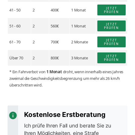
JETZT
41 - 50
2
400€
1 Monat
PRÜFEN
JETZT
51 - 60
2
560€
1 Monat
PRÜFEN
JETZT
61 - 70
2
700€
2 Monate
PRÜFEN
JETZT
Über 70
2
800€
3 Monate
PRÜFEN
* Ein Fahrverbot von
1 Monat
droht, wenn innerhalb eines Jahres
zweimal die Geschwindigkeitsbegrenzung um mehr als 26 km/h
überschritten wird.
Kostenlose Erstberatung
Ich prüfe Ihren Fall und berate Sie zu
Ihren Möglichkeiten, eine Strafe