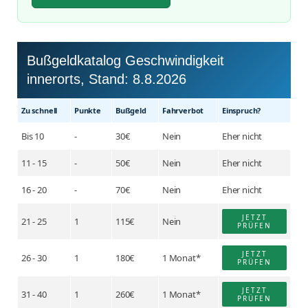
Bußgeldkatalog Geschwindigkeit
innerorts, Stand:
8.8.2026
Zu schnell
Punkte
Buß­geld
Fahr­verbot
Einspruch?
Bis 10
-
30€
Nein
Eher nicht
11 - 15
-
50€
Nein
Eher nicht
16 - 20
-
70€
Nein
Eher nicht
JETZT
21 - 25
1
115€
Nein
PRÜFEN
JETZT
26 - 30
1
180€
1 Monat*
PRÜFEN
JETZT
31 - 40
1
260€
1 Monat*
PRÜFEN