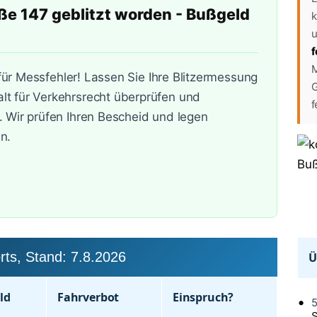
ße 147 geblitzt worden - Bußgeld
k
u
f
M
 für Messfehler! Lassen Sie Ihre Blitzermessung
G
t für Verkehrsrecht überprüfen und
f
. Wir prüfen Ihren Bescheid und legen
n.
rts, Stand:
7.8.2026
Ü
ld
Fahr­verbot
Einspruch?
5
S