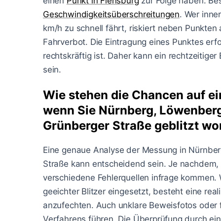
einen
Punkt in Flensburg
zur Folge haben. Bes
Geschwindigkeitsüberschreitungen
. Wer inne
km/h zu schnell fährt, riskiert neben Punkten
Fahrverbot. Die Eintragung eines Punktes erf
rechtskräftig ist. Daher kann ein rechtzeitige
sein.
Wie stehen die Chancen auf ei
wenn Sie Nürnberg, Löwenberg
Grünberger Straße geblitzt wo
Eine genaue Analyse der Messung in Nürnber
Straße kann entscheidend sein. Je nachdem
verschiedene Fehlerquellen infrage kommen. W
geeichter Blitzer eingesetzt, besteht eine rea
anzufechten. Auch unklare Beweisfotos oder f
Verfahrens führen. Die Überprüfung durch ei