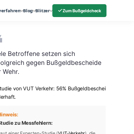
verfahren
Blog
Blitzer
Zum Bußgeldcheck
ele Betroffene setzen sich
folgreich gegen Bußgeldbescheide
r Wehr.
Hinweis:
tudie zu Messfehlern:
aut einer Experten-Studie (
VUT-Verkehr
), die