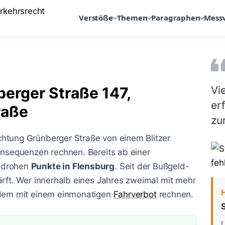
Verstöße
Themen
Paragraphen
Mess
berger Straße 147,
Vi
er
raße
zu
chtung Grünberger Straße von einem Blitzer
Konsequenzen rechnen. Bereits ab einer
 drohen
Punkte in Flensburg
. Seit der Bußgeld-
ärft. Wer innerhalb eines Jahres zweimal mit mehr
zudem mit einem einmonatigen
Fahrverbot
rechnen.
S
L