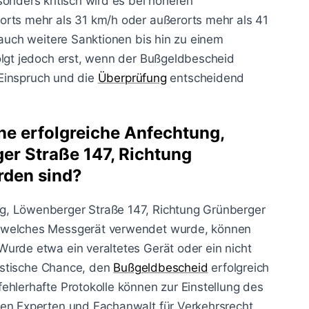
onders kritisch wird es bei höheren
rorts mehr als 31 km/h oder außerorts mehr als 41
 auch weitere Sanktionen bis hin zu einem
olgt jedoch erst, wenn der Bußgeldbescheid
r Einspruch und die
Überprüfung
entscheidend
ne erfolgreiche Anfechtung,
er Straße 147, Richtung
rden sind?
g, Löwenberger Straße 147, Richtung Grünberger
, welches Messgerät verwendet wurde, können
urde etwa ein veraltetes Gerät oder ein nicht
listische Chance, den
Bußgeldbescheid
erfolgreich
ehlerhafte Protokolle können zur Einstellung des
nen Experten und Fachanwalt für Verkehrsrecht