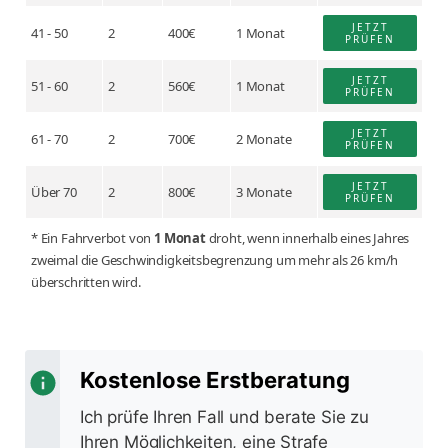
JETZT
41 - 50
2
400€
1 Monat
PRÜFEN
JETZT
51 - 60
2
560€
1 Monat
PRÜFEN
JETZT
61 - 70
2
700€
2 Monate
PRÜFEN
JETZT
Über 70
2
800€
3 Monate
PRÜFEN
* Ein Fahrverbot von
1 Monat
droht, wenn innerhalb eines Jahres
zweimal die Geschwindigkeitsbegrenzung um mehr als 26 km/h
überschritten wird.
Kostenlose Erstberatung
Ich prüfe Ihren Fall und berate Sie zu
Ihren Möglichkeiten, eine Strafe