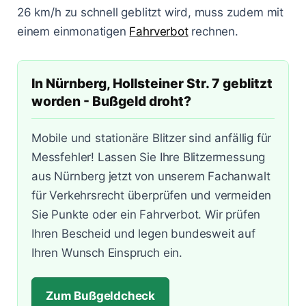
Lasermessungen
26 km/h zu schnell geblitzt wird, muss zudem mit
Zum Bußgeldcheck
Änderungen 2025
Punkte in Flensburg
A3 - Solingen
§ 55 OWiG
einem einmonatigen
Fahrverbot
rechnen.
Zeugenfragebogen
Berlin - Schönhauser Allee
§ 67 OWiG
In Nürnberg, Hollsteiner Str. 7 geblitzt
Bremen - Lloydstraße
worden - Bußgeld droht?
Hamburg - Behringstraße
Mobile und stationäre Blitzer sind anfällig für
Köln - Aachener Straße
Messfehler! Lassen Sie Ihre Blitzermessung
aus Nürnberg jetzt von unserem Fachanwalt
Köln - Innere Kanalstraße
für Verkehrsrecht überprüfen und vermeiden
Köln - Riehler Straße
Sie Punkte oder ein Fahrverbot. Wir prüfen
Ihren Bescheid und legen bundesweit auf
Ihren Wunsch Einspruch ein.
Zum Bußgeldcheck