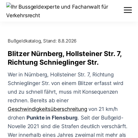
Verstöße
Bußgeldkatalog, Stand:
8.8.2026
Alkohol am Steuer
Themen
Blitzer Nürnberg, Hollsteiner Str. 7,
Abstand nicht eingehalten
Richtung Schnieglinger Str.
Anhörung im Bußgeldverfahren
Paragraphen
Geschwindigkeitsüberschreitung
Wer in Nürnberg, Hollsteiner Str. 7, Richtung
Bußgeldbescheid
§ 24 StVG
Schnieglinger Str. von einem Blitzer erfasst wird
Messverfahren
Handy am Steuer
und zu schnell fährt, muss mit Konsequenzen
Fahrerflucht
§ 25 StVG
ESO ES 8.0
rechnen. Bereits ab einer
Blog
Rote Ampel überfahren
Fahrverbot
Geschwindigkeitsüberschreitung
von 21 km/h
§ 28 StVG
PoliScan Speed
drohen
Kampf gegen Raser
Punkte in Flensburg
. Seit der Bußgeld-
Blitzer
Illegale Autorennen
§ 49 StVO
Novelle 2021 sind die Strafen deutlich verschärft.
TraffiStar S350
Verkehrsunfälle
Online-Anhörung
Wer innerhalb eines Jahres zweimal mit mehr als
Aachen - Krefelder Str.
§ 315 StGB