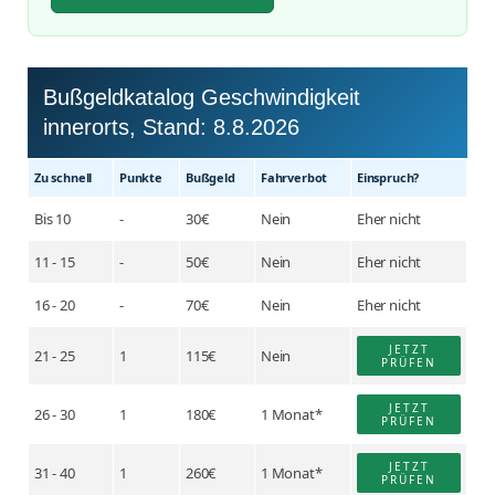
Bußgeldkatalog Geschwindigkeit
innerorts, Stand:
8.8.2026
Zu schnell
Punkte
Buß­geld
Fahr­verbot
Einspruch?
Bis 10
-
30€
Nein
Eher nicht
11 - 15
-
50€
Nein
Eher nicht
16 - 20
-
70€
Nein
Eher nicht
JETZT
21 - 25
1
115€
Nein
PRÜFEN
JETZT
26 - 30
1
180€
1 Monat*
PRÜFEN
JETZT
31 - 40
1
260€
1 Monat*
PRÜFEN