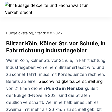
Verstöße
Bußgeldkatalog, Stand:
8.8.2026
Alkohol am Steuer
Themen
Blitzer Köln, Kölner Str. vor Schule, in
Abstand nicht eingehalten
Fahrtrichtung Industriegebiet
Anhörung im Bußgeldverfahren
Paragraphen
Geschwindigkeitsüberschreitung
Wer in Köln, Kölner Str. vor Schule, in Fahrtrichtung
Bußgeldbescheid
§ 24 StVG
Industriegebiet von einem Blitzer erfasst wird und
Messverfahren
Handy am Steuer
zu schnell fährt, muss mit Konsequenzen rechnen.
Fahrerflucht
§ 25 StVG
ESO ES 8.0
Bereits ab einer
Geschwindigkeitsüberschreitung
Blog
Rote Ampel überfahren
Fahrverbot
von 21 km/h drohen
Punkte in Flensburg
. Seit
§ 28 StVG
PoliScan Speed
der Bußgeld-Novelle 2021 sind die Strafen
Kampf gegen Raser
Blitzer
Illegale Autorennen
§ 49 StVO
deutlich verschärft. Wer innerhalb eines Jahres
TraffiStar S350
Verkehrsunfälle
Online-Anhörung
zweimal mit mehr als 26 km/h zu schnell geblitzt
Aachen - Krefelder Str.
§ 315 StGB