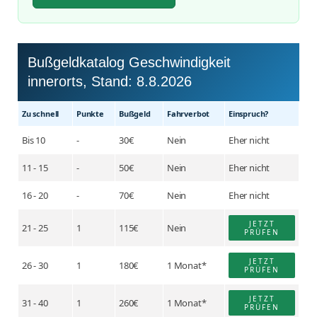
Bußgeldkatalog Geschwindigkeit
innerorts, Stand:
8.8.2026
Zu schnell
Punkte
Buß­geld
Fahr­verbot
Einspruch?
Bis 10
-
30€
Nein
Eher nicht
11 - 15
-
50€
Nein
Eher nicht
16 - 20
-
70€
Nein
Eher nicht
JETZT
21 - 25
1
115€
Nein
PRÜFEN
JETZT
26 - 30
1
180€
1 Monat*
PRÜFEN
JETZT
31 - 40
1
260€
1 Monat*
PRÜFEN