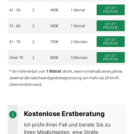
JETZT
41 - 50
2
400€
1 Monat
PRÜFEN
JETZT
51 - 60
2
560€
1 Monat
PRÜFEN
JETZT
61 - 70
2
700€
2 Monate
PRÜFEN
JETZT
Über 70
2
800€
3 Monate
PRÜFEN
* Ein Fahrverbot von
1 Monat
droht, wenn innerhalb eines Jahres
zweimal die Geschwindigkeitsbegrenzung um mehr als 26 km/h
überschritten wird.
Kostenlose Erstberatung
Ich prüfe Ihren Fall und berate Sie zu
Ihren Möglichkeiten, eine Strafe