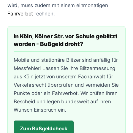
Lasermessungen
wird, muss zudem mit einem einmonatigen
Zum Bußgeldcheck
Änderungen 2025
Punkte in Flensburg
A3 - Solingen
§ 55 OWiG
Fahrverbot
rechnen.
Zeugenfragebogen
Berlin - Schönhauser Allee
§ 67 OWiG
In Köln, Kölner Str. vor Schule geblitzt
Bremen - Lloydstraße
worden - Bußgeld droht?
Hamburg - Behringstraße
Mobile und stationäre Blitzer sind anfällig für
Köln - Aachener Straße
Messfehler! Lassen Sie Ihre Blitzermessung
aus Köln jetzt von unserem Fachanwalt für
Köln - Innere Kanalstraße
Verkehrsrecht überprüfen und vermeiden Sie
Köln - Riehler Straße
Punkte oder ein Fahrverbot. Wir prüfen Ihren
Bescheid und legen bundesweit auf Ihren
Wunsch Einspruch ein.
Zum Bußgeldcheck