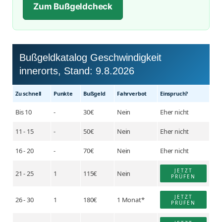
Zum Bußgeldcheck
Bußgeldkatalog Geschwindigkeit
innerorts, Stand:
9.8.2026
Zu schnell
Punkte
Buß­geld
Fahr­verbot
Einspruch?
Bis 10
-
30€
Nein
Eher nicht
11 - 15
-
50€
Nein
Eher nicht
16 - 20
-
70€
Nein
Eher nicht
JETZT
21 - 25
1
115€
Nein
PRÜFEN
JETZT
26 - 30
1
180€
1 Monat*
PRÜFEN