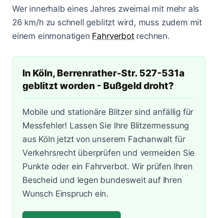
Lasermessungen
Wer innerhalb eines Jahres zweimal mit mehr als
Zum Bußgeldcheck
Änderungen 2025
Punkte in Flensburg
A3 - Solingen
§ 55 OWiG
26 km/h zu schnell geblitzt wird, muss zudem mit
einem einmonatigen
Fahrverbot
rechnen.
Zeugenfragebogen
Berlin - Schönhauser Allee
§ 67 OWiG
Bremen - Lloydstraße
In Köln, Berrenrather-Str. 527-531a
Hamburg - Behringstraße
geblitzt worden - Bußgeld droht?
Köln - Aachener Straße
Mobile und stationäre Blitzer sind anfällig für
Messfehler! Lassen Sie Ihre Blitzermessung
Köln - Innere Kanalstraße
aus Köln jetzt von unserem Fachanwalt für
Köln - Riehler Straße
Verkehrsrecht überprüfen und vermeiden Sie
Punkte oder ein Fahrverbot. Wir prüfen Ihren
Bescheid und legen bundesweit auf Ihren
Wunsch Einspruch ein.