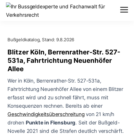
Verstöße
Bußgeldkatalog, Stand:
9.8.2026
Alkohol am Steuer
Themen
Blitzer Köln, Berrenrather-Str. 527-
Abstand nicht eingehalten
531a, Fahrtrichtung Neuenhöfer
Anhörung im Bußgeldverfahren
Paragraphen
Allee
Geschwindigkeitsüberschreitung
Bußgeldbescheid
§ 24 StVG
Wer in Köln, Berrenrather-Str. 527-531a,
Messverfahren
Handy am Steuer
Fahrtrichtung Neuenhöfer Allee von einem Blitzer
Fahrerflucht
§ 25 StVG
ESO ES 8.0
erfasst wird und zu schnell fährt, muss mit
Blog
Rote Ampel überfahren
Fahrverbot
Konsequenzen rechnen. Bereits ab einer
§ 28 StVG
PoliScan Speed
Geschwindigkeitsüberschreitung
Kampf gegen Raser
von 21 km/h
Blitzer
Illegale Autorennen
§ 49 StVO
drohen
Punkte in Flensburg
. Seit der Bußgeld-
TraffiStar S350
Verkehrsunfälle
Online-Anhörung
Novelle 2021 sind die Strafen deutlich verschärft.
Aachen - Krefelder Str.
§ 315 StGB