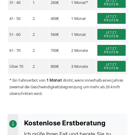
JETZT
31 - 40
1
260€
1 Monat*
PRÜFEN
JETZT
41 - 50
2
400€
1 Monat
PRÜFEN
JETZT
51 - 60
2
560€
1 Monat
PRÜFEN
JETZT
61 - 70
2
700€
2 Monate
PRÜFEN
JETZT
Über 70
2
800€
3 Monate
PRÜFEN
* Ein Fahrverbot von
1 Monat
droht, wenn innerhalb eines Jahres
zweimal die Geschwindigkeitsbegrenzung um mehr als 26 km/h
überschritten wird.
Kostenlose Erstberatung
Ich prüfe Ihren Fall und berate Sie zu