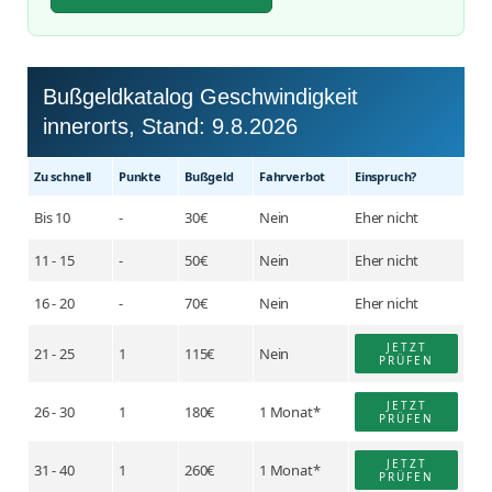
Bußgeldkatalog Geschwindigkeit
innerorts, Stand:
9.8.2026
Zu schnell
Punkte
Buß­geld
Fahr­verbot
Einspruch?
Bis 10
-
30€
Nein
Eher nicht
11 - 15
-
50€
Nein
Eher nicht
16 - 20
-
70€
Nein
Eher nicht
JETZT
21 - 25
1
115€
Nein
PRÜFEN
JETZT
26 - 30
1
180€
1 Monat*
PRÜFEN
JETZT
31 - 40
1
260€
1 Monat*
PRÜFEN