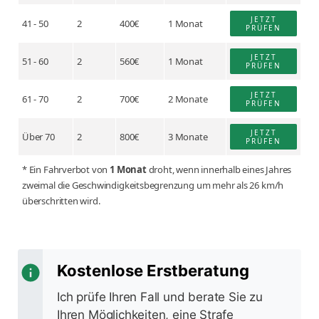
JETZT
41 - 50
2
400€
1 Monat
PRÜFEN
JETZT
51 - 60
2
560€
1 Monat
PRÜFEN
JETZT
61 - 70
2
700€
2 Monate
PRÜFEN
JETZT
Über 70
2
800€
3 Monate
PRÜFEN
* Ein Fahrverbot von
1 Monat
droht, wenn innerhalb eines Jahres
zweimal die Geschwindigkeitsbegrenzung um mehr als 26 km/h
überschritten wird.
Kostenlose Erstberatung
Ich prüfe Ihren Fall und berate Sie zu
Ihren Möglichkeiten, eine Strafe