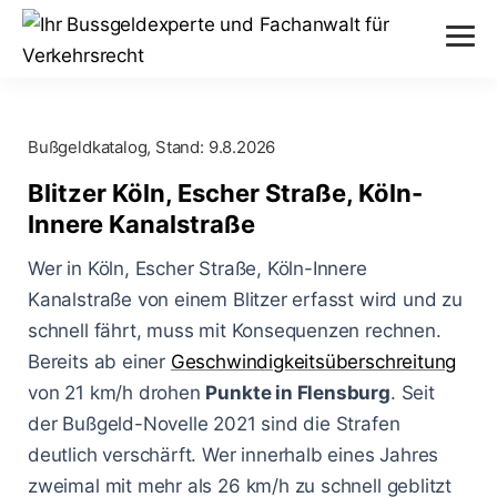
Verstöße
Bußgeldkatalog, Stand:
9.8.2026
Alkohol am Steuer
Themen
Blitzer Köln, Escher Straße, Köln-
Abstand nicht eingehalten
Innere Kanalstraße
Anhörung im Bußgeldverfahren
Paragraphen
Geschwindigkeitsüberschreitung
Wer in Köln, Escher Straße, Köln-Innere
Bußgeldbescheid
§ 24 StVG
Kanalstraße von einem Blitzer erfasst wird und zu
Messverfahren
Handy am Steuer
schnell fährt, muss mit Konsequenzen rechnen.
Fahrerflucht
§ 25 StVG
ESO ES 8.0
Bereits ab einer
Geschwindigkeitsüberschreitung
Blog
Rote Ampel überfahren
Fahrverbot
von 21 km/h drohen
Punkte in Flensburg
. Seit
§ 28 StVG
PoliScan Speed
der Bußgeld-Novelle 2021 sind die Strafen
Kampf gegen Raser
Blitzer
Illegale Autorennen
§ 49 StVO
deutlich verschärft. Wer innerhalb eines Jahres
TraffiStar S350
Verkehrsunfälle
Online-Anhörung
zweimal mit mehr als 26 km/h zu schnell geblitzt
Aachen - Krefelder Str.
§ 315 StGB