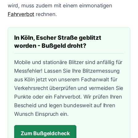
Lasermessungen
wird, muss zudem mit einem einmonatigen
Zum Bußgeldcheck
Änderungen 2025
Punkte in Flensburg
A3 - Solingen
§ 55 OWiG
Fahrverbot
rechnen.
Zeugenfragebogen
Berlin - Schönhauser Allee
§ 67 OWiG
In Köln, Escher Straße geblitzt
Bremen - Lloydstraße
worden - Bußgeld droht?
Hamburg - Behringstraße
Mobile und stationäre Blitzer sind anfällig für
Köln - Aachener Straße
Messfehler! Lassen Sie Ihre Blitzermessung
aus Köln jetzt von unserem Fachanwalt für
Köln - Innere Kanalstraße
Verkehrsrecht überprüfen und vermeiden Sie
Köln - Riehler Straße
Punkte oder ein Fahrverbot. Wir prüfen Ihren
Bescheid und legen bundesweit auf Ihren
Wunsch Einspruch ein.
Zum Bußgeldcheck