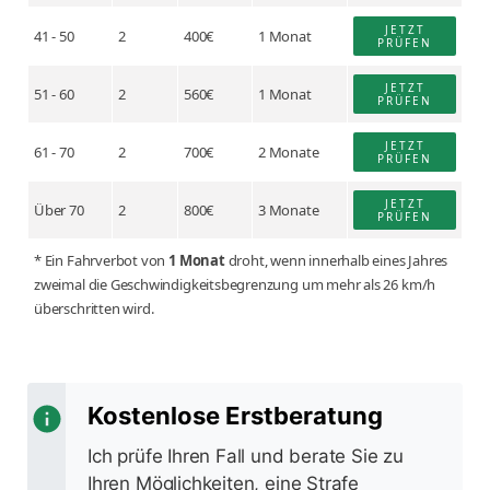
JETZT
41 - 50
2
400€
1 Monat
PRÜFEN
JETZT
51 - 60
2
560€
1 Monat
PRÜFEN
JETZT
61 - 70
2
700€
2 Monate
PRÜFEN
JETZT
Über 70
2
800€
3 Monate
PRÜFEN
* Ein Fahrverbot von
1 Monat
droht, wenn innerhalb eines Jahres
zweimal die Geschwindigkeitsbegrenzung um mehr als 26 km/h
überschritten wird.
Kostenlose Erstberatung
Ich prüfe Ihren Fall und berate Sie zu
Ihren Möglichkeiten, eine Strafe