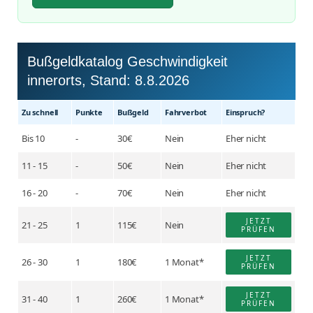
Bußgeldkatalog Geschwindigkeit
innerorts, Stand:
8.8.2026
Zu schnell
Punkte
Buß­geld
Fahr­verbot
Einspruch?
Bis 10
-
30€
Nein
Eher nicht
11 - 15
-
50€
Nein
Eher nicht
16 - 20
-
70€
Nein
Eher nicht
JETZT
21 - 25
1
115€
Nein
PRÜFEN
JETZT
26 - 30
1
180€
1 Monat*
PRÜFEN
JETZT
31 - 40
1
260€
1 Monat*
PRÜFEN