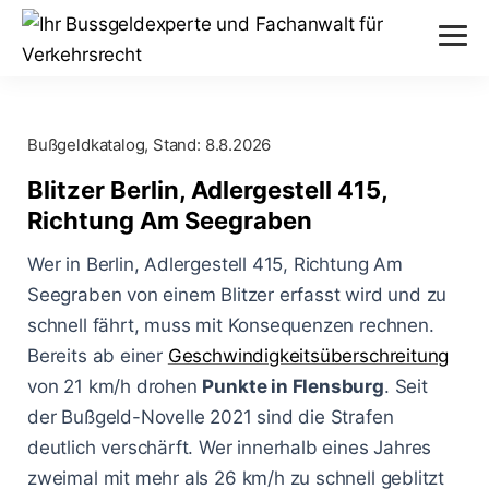
Verstöße
Bußgeldkatalog, Stand:
8.8.2026
Alkohol am Steuer
Themen
Blitzer Berlin, Adlergestell 415,
Abstand nicht eingehalten
Richtung Am Seegraben
Anhörung im Bußgeldverfahren
Paragraphen
Geschwindigkeitsüberschreitung
Wer in Berlin, Adlergestell 415, Richtung Am
Bußgeldbescheid
§ 24 StVG
Seegraben von einem Blitzer erfasst wird und zu
Messverfahren
Handy am Steuer
schnell fährt, muss mit Konsequenzen rechnen.
Fahrerflucht
§ 25 StVG
ESO ES 8.0
Bereits ab einer
Geschwindigkeitsüberschreitung
Blog
Rote Ampel überfahren
Fahrverbot
von 21 km/h drohen
Punkte in Flensburg
. Seit
§ 28 StVG
PoliScan Speed
der Bußgeld-Novelle 2021 sind die Strafen
Kampf gegen Raser
Blitzer
Illegale Autorennen
§ 49 StVO
deutlich verschärft. Wer innerhalb eines Jahres
TraffiStar S350
Verkehrsunfälle
Online-Anhörung
zweimal mit mehr als 26 km/h zu schnell geblitzt
Aachen - Krefelder Str.
§ 315 StGB