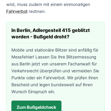
Lasermessungen
wird, muss zudem mit einem einmonatigen
Zum Bußgeldcheck
Änderungen 2025
Punkte in Flensburg
A3 - Solingen
§ 55 OWiG
Fahrverbot
rechnen.
Zeugenfragebogen
Berlin - Schönhauser Allee
§ 67 OWiG
In Berlin, Adlergestell 415 geblitzt
Bremen - Lloydstraße
worden - Bußgeld droht?
Hamburg - Behringstraße
Mobile und stationäre Blitzer sind anfällig für
Köln - Aachener Straße
Messfehler! Lassen Sie Ihre Blitzermessung
aus Berlin jetzt von unserem Fachanwalt für
Köln - Innere Kanalstraße
Verkehrsrecht überprüfen und vermeiden Sie
Köln - Riehler Straße
Punkte oder ein Fahrverbot. Wir prüfen Ihren
Bescheid und legen bundesweit auf Ihren
Wunsch Einspruch ein.
Zum Bußgeldcheck