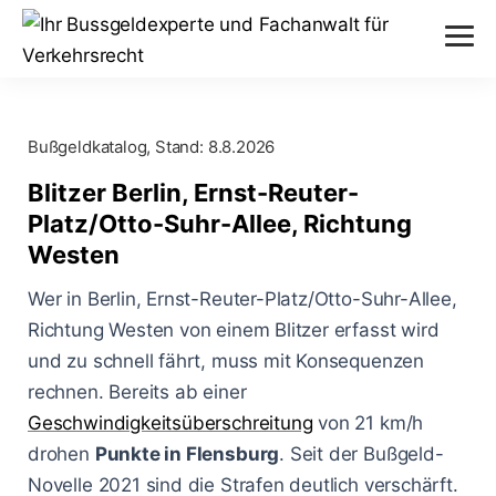
Verstöße
Bußgeldkatalog, Stand:
8.8.2026
Alkohol am Steuer
Themen
Blitzer Berlin, Ernst-Reuter-
Abstand nicht eingehalten
Platz/Otto-Suhr-Allee, Richtung
Anhörung im Bußgeldverfahren
Paragraphen
Westen
Geschwindigkeitsüberschreitung
Bußgeldbescheid
§ 24 StVG
Wer in Berlin, Ernst-Reuter-Platz/Otto-Suhr-Allee,
Messverfahren
Handy am Steuer
Richtung Westen von einem Blitzer erfasst wird
Fahrerflucht
§ 25 StVG
ESO ES 8.0
und zu schnell fährt, muss mit Konsequenzen
Blog
Rote Ampel überfahren
Fahrverbot
rechnen. Bereits ab einer
§ 28 StVG
PoliScan Speed
Geschwindigkeitsüberschreitung
Kampf gegen Raser
von 21 km/h
Blitzer
Illegale Autorennen
§ 49 StVO
drohen
Punkte in Flensburg
. Seit der Bußgeld-
TraffiStar S350
Verkehrsunfälle
Online-Anhörung
Novelle 2021 sind die Strafen deutlich verschärft.
Aachen - Krefelder Str.
§ 315 StGB