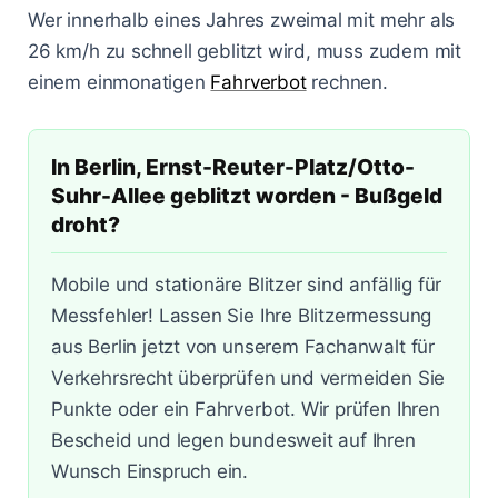
Lasermessungen
Wer innerhalb eines Jahres zweimal mit mehr als
Zum Bußgeldcheck
Änderungen 2025
Punkte in Flensburg
A3 - Solingen
§ 55 OWiG
26 km/h zu schnell geblitzt wird, muss zudem mit
einem einmonatigen
Fahrverbot
rechnen.
Zeugenfragebogen
Berlin - Schönhauser Allee
§ 67 OWiG
Bremen - Lloydstraße
In Berlin, Ernst-Reuter-Platz/Otto-
Hamburg - Behringstraße
Suhr-Allee geblitzt worden - Bußgeld
droht?
Köln - Aachener Straße
Mobile und stationäre Blitzer sind anfällig für
Köln - Innere Kanalstraße
Messfehler! Lassen Sie Ihre Blitzermessung
Köln - Riehler Straße
aus Berlin jetzt von unserem Fachanwalt für
Verkehrsrecht überprüfen und vermeiden Sie
Punkte oder ein Fahrverbot. Wir prüfen Ihren
Bescheid und legen bundesweit auf Ihren
Wunsch Einspruch ein.