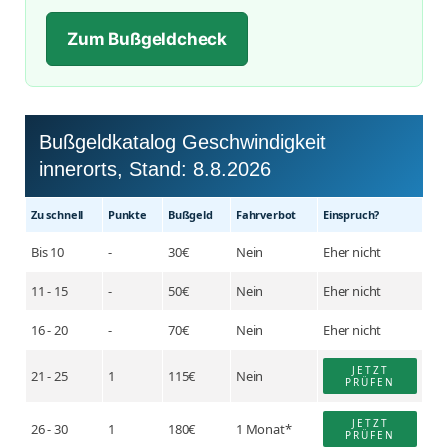
Zum Bußgeldcheck
Bußgeldkatalog Geschwindigkeit
innerorts, Stand:
8.8.2026
Zu schnell
Punkte
Buß­geld
Fahr­verbot
Einspruch?
Bis 10
-
30€
Nein
Eher nicht
11 - 15
-
50€
Nein
Eher nicht
16 - 20
-
70€
Nein
Eher nicht
JETZT
21 - 25
1
115€
Nein
PRÜFEN
JETZT
26 - 30
1
180€
1 Monat*
PRÜFEN