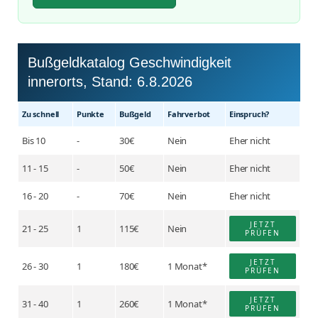
Bußgeldkatalog Geschwindigkeit
innerorts, Stand:
6.8.2026
Zu schnell
Punkte
Buß­geld
Fahr­verbot
Einspruch?
Bis 10
-
30€
Nein
Eher nicht
11 - 15
-
50€
Nein
Eher nicht
16 - 20
-
70€
Nein
Eher nicht
JETZT
21 - 25
1
115€
Nein
PRÜFEN
JETZT
26 - 30
1
180€
1 Monat*
PRÜFEN
JETZT
31 - 40
1
260€
1 Monat*
PRÜFEN