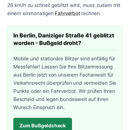
Lasermessungen
26 km/h zu schnell geblitzt wird, muss zudem mit
Zum Bußgeldcheck
Änderungen 2025
Punkte in Flensburg
A3 - Solingen
§ 55 OWiG
einem einmonatigen
Fahrverbot
rechnen.
Zeugenfragebogen
Berlin - Schönhauser Allee
§ 67 OWiG
In Berlin, Daniziger Straße 41 geblitzt
Bremen - Lloydstraße
worden - Bußgeld droht?
Hamburg - Behringstraße
Mobile und stationäre Blitzer sind anfällig für
Köln - Aachener Straße
Messfehler! Lassen Sie Ihre Blitzermessung
aus Berlin jetzt von unserem Fachanwalt für
Köln - Innere Kanalstraße
Verkehrsrecht überprüfen und vermeiden Sie
Köln - Riehler Straße
Punkte oder ein Fahrverbot. Wir prüfen Ihren
Bescheid und legen bundesweit auf Ihren
Wunsch Einspruch ein.
Zum Bußgeldcheck