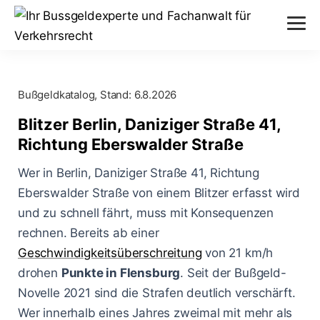
Verstöße
Bußgeldkatalog, Stand:
6.8.2026
Alkohol am Steuer
Themen
Blitzer Berlin, Daniziger Straße 41,
Abstand nicht eingehalten
Richtung Eberswalder Straße
Anhörung im Bußgeldverfahren
Paragraphen
Geschwindigkeitsüberschreitung
Wer in Berlin, Daniziger Straße 41, Richtung
Bußgeldbescheid
§ 24 StVG
Eberswalder Straße von einem Blitzer erfasst wird
Messverfahren
Handy am Steuer
und zu schnell fährt, muss mit Konsequenzen
Fahrerflucht
§ 25 StVG
ESO ES 8.0
rechnen. Bereits ab einer
Blog
Rote Ampel überfahren
Fahrverbot
Geschwindigkeitsüberschreitung
von 21 km/h
§ 28 StVG
PoliScan Speed
drohen
Kampf gegen Raser
Punkte in Flensburg
. Seit der Bußgeld-
Blitzer
Illegale Autorennen
§ 49 StVO
Novelle 2021 sind die Strafen deutlich verschärft.
TraffiStar S350
Verkehrsunfälle
Online-Anhörung
Wer innerhalb eines Jahres zweimal mit mehr als
Aachen - Krefelder Str.
§ 315 StGB