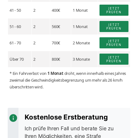
JETZT
41 - 50
2
400€
1 Monat
PRÜFEN
JETZT
51 - 60
2
560€
1 Monat
PRÜFEN
JETZT
61 - 70
2
700€
2 Monate
PRÜFEN
JETZT
Über 70
2
800€
3 Monate
PRÜFEN
* Ein Fahrverbot von
1 Monat
droht, wenn innerhalb eines Jahres
zweimal die Geschwindigkeitsbegrenzung um mehr als 26 km/h
überschritten wird.
Kostenlose Erstberatung
Ich prüfe Ihren Fall und berate Sie zu
Ihren Möglichkeiten, eine Strafe