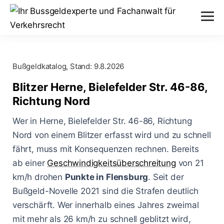
Verstöße
Bußgeldkatalog, Stand:
9.8.2026
Alkohol am Steuer
Themen
Blitzer Herne, Bielefelder Str. 46-86,
Abstand nicht eingehalten
Richtung Nord
Anhörung im Bußgeldverfahren
Paragraphen
Geschwindigkeitsüberschreitung
Wer in Herne, Bielefelder Str. 46-86, Richtung
Bußgeldbescheid
§ 24 StVG
Nord von einem Blitzer erfasst wird und zu schnell
Messverfahren
Handy am Steuer
fährt, muss mit Konsequenzen rechnen. Bereits
Fahrerflucht
§ 25 StVG
ESO ES 8.0
ab einer
Geschwindigkeitsüberschreitung
von 21
Blog
Rote Ampel überfahren
Fahrverbot
km/h drohen
Punkte in Flensburg
. Seit der
§ 28 StVG
PoliScan Speed
Bußgeld-Novelle 2021 sind die Strafen deutlich
Kampf gegen Raser
Blitzer
Illegale Autorennen
§ 49 StVO
verschärft. Wer innerhalb eines Jahres zweimal
TraffiStar S350
Verkehrsunfälle
Online-Anhörung
mit mehr als 26 km/h zu schnell geblitzt wird,
Aachen - Krefelder Str.
§ 315 StGB