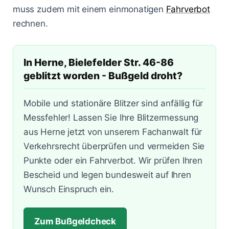
Lasermessungen
muss zudem mit einem einmonatigen
Zum Bußgeldcheck
Fahrverbot
Änderungen 2025
Punkte in Flensburg
A3 - Solingen
§ 55 OWiG
rechnen.
Zeugenfragebogen
Berlin - Schönhauser Allee
§ 67 OWiG
In Herne, Bielefelder Str. 46-86
Bremen - Lloydstraße
geblitzt worden - Bußgeld droht?
Hamburg - Behringstraße
Mobile und stationäre Blitzer sind anfällig für
Köln - Aachener Straße
Messfehler! Lassen Sie Ihre Blitzermessung
aus Herne jetzt von unserem Fachanwalt für
Köln - Innere Kanalstraße
Verkehrsrecht überprüfen und vermeiden Sie
Köln - Riehler Straße
Punkte oder ein Fahrverbot. Wir prüfen Ihren
Bescheid und legen bundesweit auf Ihren
Wunsch Einspruch ein.
Zum Bußgeldcheck