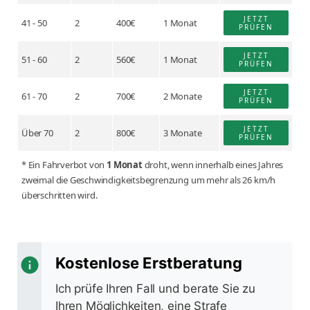
JETZT
41 - 50
2
400€
1 Monat
PRÜFEN
JETZT
51 - 60
2
560€
1 Monat
PRÜFEN
JETZT
61 - 70
2
700€
2 Monate
PRÜFEN
JETZT
Über 70
2
800€
3 Monate
PRÜFEN
* Ein Fahrverbot von
1 Monat
droht, wenn innerhalb eines Jahres
zweimal die Geschwindigkeitsbegrenzung um mehr als 26 km/h
überschritten wird.
Kostenlose Erstberatung
Ich prüfe Ihren Fall und berate Sie zu
Ihren Möglichkeiten, eine Strafe