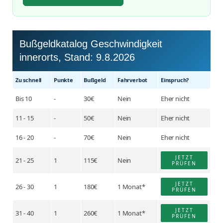
Bußgeldkatalog Geschwindigkeit
innerorts, Stand:
9.8.2026
Zu schnell
Punkte
Buß­geld
Fahr­verbot
Einspruch?
Bis 10
-
30€
Nein
Eher nicht
11 - 15
-
50€
Nein
Eher nicht
16 - 20
-
70€
Nein
Eher nicht
JETZT
21 - 25
1
115€
Nein
PRÜFEN
JETZT
26 - 30
1
180€
1 Monat*
PRÜFEN
JETZT
31 - 40
1
260€
1 Monat*
PRÜFEN