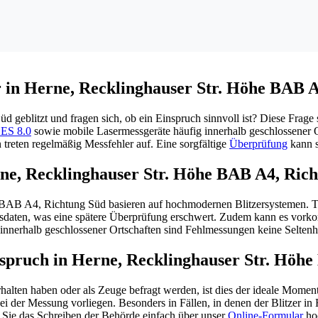
er in Herne, Recklinghauser Str. Höhe BAB 
geblitzt und fragen sich, ob ein Einspruch sinnvoll ist? Diese Frage
ES 8.0
sowie mobile Lasermessgeräte häufig innerhalb geschlossener O
 treten regelmäßig Messfehler auf. Eine sorgfältige
Überprüfung
kann s
rne, Recklinghauser Str. Höhe BAB A4, Ric
BAB A4, Richtung Süd basieren auf hochmodernen Blitzersystemen. Trot
ssdaten, was eine spätere Überprüfung erschwert. Zudem kann es vork
 innerhalb geschlossener Ortschaften sind Fehlmessungen keine Seltenhe
inspruch in Herne, Recklinghauser Str. Höh
ten haben oder als Zeuge befragt werden, ist dies der ideale Moment
bei der Messung vorliegen. Besonders in Fällen, in denen der Blitzer 
 Sie das Schreiben der Behörde einfach über unser
Online-Formular
ho