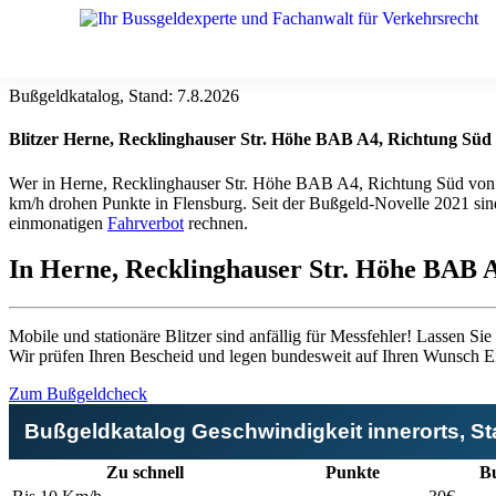
Bußgeldkatalog, Stand:
7.8.2026
Blitzer Herne, Recklinghauser Str. Höhe BAB A4, Richtung Süd
Wer in Herne, Recklinghauser Str. Höhe BAB A4, Richtung Süd von ei
km/h drohen
Punkte in Flensburg
. Seit der Bußgeld-Novelle 2021 sin
einmonatigen
Fahrverbot
rechnen.
In Herne, Recklinghauser Str. Höhe BAB A
Mobile und stationäre Blitzer sind anfällig für Messfehler! Lassen S
Wir prüfen Ihren Bescheid und legen bundesweit auf Ihren Wunsch Ei
Zum Bußgeldcheck
Bußgeldkatalog Geschwindigkeit innerorts, S
Zu schnell
Punkte
Bu