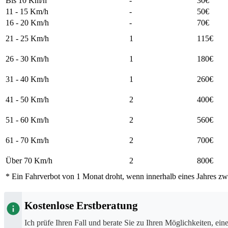
Bis 10
Km/h
-
30€
11 - 15
Km/h
-
50€
16 - 20
Km/h
-
70€
21 - 25
Km/h
1
115€
26 - 30
Km/h
1
180€
31 - 40
Km/h
1
260€
41 - 50
Km/h
2
400€
51 - 60
Km/h
2
560€
61 - 70
Km/h
2
700€
Über 70
Km/h
2
800€
* Ein Fahrverbot von
1 Monat
droht, wenn innerhalb eines Jahres z
Kostenlose Erstberatung
Ich prüfe Ihren Fall und berate Sie zu Ihren Möglichkeiten, ein