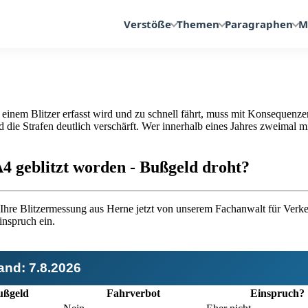
Verstöße
Themen
Paragraphen
M
nem Blitzer erfasst wird und zu schnell fährt, muss mit Konsequenzen
d die Strafen deutlich verschärft. Wer innerhalb eines Jahres zweimal 
4 geblitzt worden - Bußgeld droht?
ie Ihre Blitzermessung aus Herne jetzt von unserem Fachanwalt für Ver
nspruch ein.
tand:
7.8.2026
ß­geld
Fahr­verbot
Einspruch?