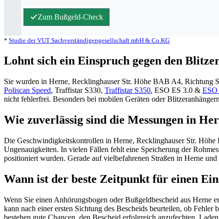
Zum Bußgeld-Check
*
Studie der VUT Sachverständigengesellschaft mbH & Co.KG
Lohnt sich ein Einspruch gegen den Blitz
Sie wurden in Herne, Recklinghauser Str. Höhe BAB A4, Richtung Süd 
Poliscan Speed
, Traffistar S330,
Traffistar S350
, ESO ES 3.0 &
ESO 
nicht fehlerfrei. Besonders bei mobilen Geräten oder Blitzeranhängern
Wie zuverlässig sind die Messungen in He
Die Geschwindigkeitskontrollen in Herne, Recklinghauser Str. Höhe 
Ungenauigkeiten. In vielen Fällen fehlt eine Speicherung der Rohme
positioniert wurden. Gerade auf vielbefahrenen Straßen in Herne und
Wann ist der beste Zeitpunkt für einen E
Wenn Sie einen Anhörungsbogen oder Bußgeldbescheid aus Herne erhal
kann nach einer ersten Sichtung des Bescheids beurteilen, ob Fehler 
bestehen gute Chancen, den Bescheid erfolgreich anzufechten. Laden