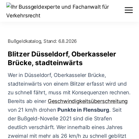
Verstöße
Bußgeldkatalog, Stand:
6.8.2026
Alkohol am Steuer
Themen
Blitzer Düsseldorf, Oberkasseler
Abstand nicht eingehalten
Brücke, stadteinwärts
Anhörung im Bußgeldverfahren
Paragraphen
Geschwindigkeitsüberschreitung
Wer in Düsseldorf, Oberkasseler Brücke,
Bußgeldbescheid
§ 24 StVG
stadteinwärts von einem Blitzer erfasst wird und
Messverfahren
Handy am Steuer
zu schnell fährt, muss mit Konsequenzen rechnen.
Fahrerflucht
§ 25 StVG
ESO ES 8.0
Bereits ab einer
Geschwindigkeitsüberschreitung
Blog
Rote Ampel überfahren
Fahrverbot
von 21 km/h drohen
Punkte in Flensburg
. Seit
§ 28 StVG
PoliScan Speed
der Bußgeld-Novelle 2021 sind die Strafen
Kampf gegen Raser
Blitzer
Illegale Autorennen
§ 49 StVO
deutlich verschärft. Wer innerhalb eines Jahres
TraffiStar S350
Verkehrsunfälle
Online-Anhörung
zweimal mit mehr als 26 km/h zu schnell geblitzt
Aachen - Krefelder Str.
§ 315 StGB