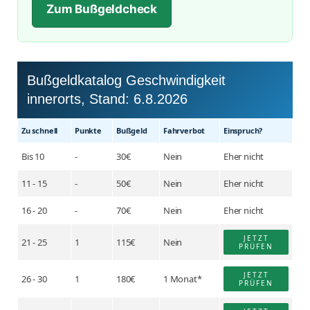
Zum Bußgeldcheck
Bußgeldkatalog Geschwindigkeit
innerorts, Stand:
6.8.2026
Zu schnell
Punkte
Buß­geld
Fahr­verbot
Einspruch?
Bis 10
-
30€
Nein
Eher nicht
11 - 15
-
50€
Nein
Eher nicht
16 - 20
-
70€
Nein
Eher nicht
JETZT
21 - 25
1
115€
Nein
PRÜFEN
JETZT
26 - 30
1
180€
1 Monat*
PRÜFEN