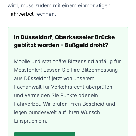
Lasermessungen
wird, muss zudem mit einem einmonatigen
Zum Bußgeldcheck
Änderungen 2025
Punkte in Flensburg
A3 - Solingen
§ 55 OWiG
Fahrverbot
rechnen.
Zeugenfragebogen
Berlin - Schönhauser Allee
§ 67 OWiG
In Düsseldorf, Oberkasseler Brücke
Bremen - Lloydstraße
geblitzt worden - Bußgeld droht?
Hamburg - Behringstraße
Mobile und stationäre Blitzer sind anfällig für
Köln - Aachener Straße
Messfehler! Lassen Sie Ihre Blitzermessung
aus Düsseldorf jetzt von unserem
Köln - Innere Kanalstraße
Fachanwalt für Verkehrsrecht überprüfen
Köln - Riehler Straße
und vermeiden Sie Punkte oder ein
Fahrverbot. Wir prüfen Ihren Bescheid und
legen bundesweit auf Ihren Wunsch
Einspruch ein.