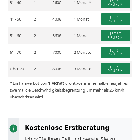
JETZT
31 - 40
1
260€
1 Monat*
PRÜFEN
JETZT
41 - 50
2
400€
1 Monat
PRÜFEN
JETZT
51 - 60
2
560€
1 Monat
PRÜFEN
JETZT
61 - 70
2
700€
2 Monate
PRÜFEN
JETZT
Über 70
2
800€
3 Monate
PRÜFEN
* Ein Fahrverbot von
1 Monat
droht, wenn innerhalb eines Jahres
zweimal die Geschwindigkeitsbegrenzung um mehr als 26 km/h
überschritten wird.
Kostenlose Erstberatung
Ich prüfe Ihren Fall und berate Sie zu