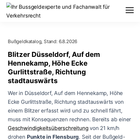
Verstöße
Bußgeldkatalog, Stand:
6.8.2026
Alkohol am Steuer
Themen
Blitzer Düsseldorf, Auf dem
Abstand nicht eingehalten
Hennekamp, Höhe Ecke
Anhörung im Bußgeldverfahren
Paragraphen
Gurlittstraße, Richtung
Geschwindigkeitsüberschreitung
Bußgeldbescheid
stadtauswärts
§ 24 StVG
Messverfahren
Handy am Steuer
Wer in Düsseldorf, Auf dem Hennekamp, Höhe
Fahrerflucht
§ 25 StVG
ESO ES 8.0
Ecke Gurlittstraße, Richtung stadtauswärts von
Blog
Rote Ampel überfahren
Fahrverbot
einem Blitzer erfasst wird und zu schnell fährt,
§ 28 StVG
PoliScan Speed
muss mit Konsequenzen rechnen. Bereits ab einer
Kampf gegen Raser
Blitzer
Illegale Autorennen
§ 49 StVO
Geschwindigkeitsüberschreitung
von 21 km/h
TraffiStar S350
Verkehrsunfälle
Online-Anhörung
drohen
Punkte in Flensburg
. Seit der Bußgeld-
Aachen - Krefelder Str.
§ 315 StGB