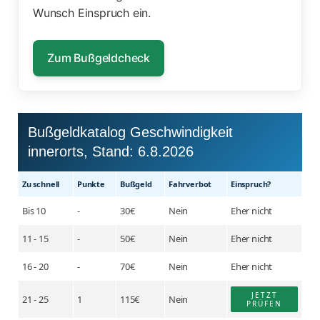
Wunsch Einspruch ein.
Zum Bußgeldcheck
Bußgeldkatalog Geschwindigkeit
innerorts, Stand:
6.8.2026
Zu schnell
Punkte
Buß­geld
Fahr­verbot
Einspruch?
Bis 10
-
30€
Nein
Eher nicht
11 - 15
-
50€
Nein
Eher nicht
16 - 20
-
70€
Nein
Eher nicht
JETZT
21 - 25
1
115€
Nein
PRÜFEN