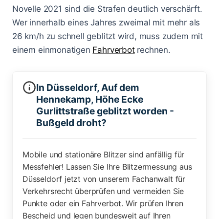
Lasermessungen
Novelle 2021 sind die Strafen deutlich verschärft.
Zum Bußgeldcheck
Änderungen 2025
Punkte in Flensburg
A3 - Solingen
§ 55 OWiG
Wer innerhalb eines Jahres zweimal mit mehr als
26 km/h zu schnell geblitzt wird, muss zudem mit
Zeugenfragebogen
Berlin - Schönhauser Allee
§ 67 OWiG
einem einmonatigen
Fahrverbot
rechnen.
Bremen - Lloydstraße
Hamburg - Behringstraße
In Düsseldorf, Auf dem
Hennekamp, Höhe Ecke
Köln - Aachener Straße
Gurlittstraße geblitzt worden -
Bußgeld droht?
Köln - Innere Kanalstraße
Köln - Riehler Straße
Mobile und stationäre Blitzer sind anfällig für
Messfehler! Lassen Sie Ihre Blitzermessung aus
Düsseldorf jetzt von unserem Fachanwalt für
Verkehrsrecht überprüfen und vermeiden Sie
Punkte oder ein Fahrverbot. Wir prüfen Ihren
Bescheid und legen bundesweit auf Ihren