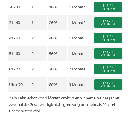
JETZT
26 - 30
1
180€
1 Monat*
PRÜFEN
JETZT
31 - 40
1
260€
1 Monat*
PRÜFEN
JETZT
41 - 50
2
400€
1 Monat
PRÜFEN
JETZT
51 - 60
2
560€
1 Monat
PRÜFEN
JETZT
61 - 70
2
700€
2 Monate
PRÜFEN
JETZT
Über 70
2
800€
3 Monate
PRÜFEN
* Ein Fahrverbot von
1 Monat
droht, wenn innerhalb eines Jahres
zweimal die Geschwindigkeitsbegrenzung um mehr als 26 km/h
überschritten wird.