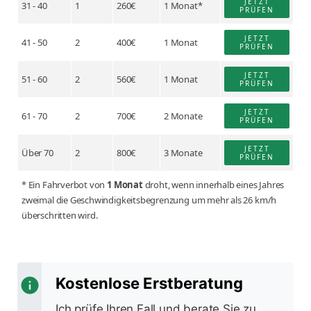
JETZT
31 - 40
1
260€
1 Monat*
PRÜFEN
JETZT
41 - 50
2
400€
1 Monat
PRÜFEN
JETZT
51 - 60
2
560€
1 Monat
PRÜFEN
JETZT
61 - 70
2
700€
2 Monate
PRÜFEN
JETZT
Über 70
2
800€
3 Monate
PRÜFEN
* Ein Fahrverbot von
1 Monat
droht, wenn innerhalb eines Jahres
zweimal die Geschwindigkeitsbegrenzung um mehr als 26 km/h
überschritten wird.
Kostenlose Erstberatung
Ich prüfe Ihren Fall und berate Sie zu