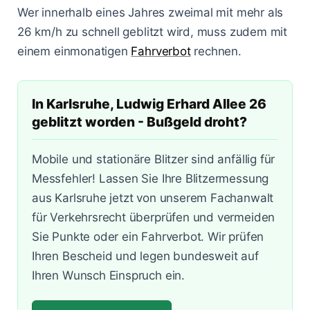
Lasermessungen
Wer innerhalb eines Jahres zweimal mit mehr als
Zum Bußgeldcheck
Änderungen 2025
Punkte in Flensburg
A3 - Solingen
§ 55 OWiG
26 km/h zu schnell geblitzt wird, muss zudem mit
einem einmonatigen
Fahrverbot
rechnen.
Zeugenfragebogen
Berlin - Schönhauser Allee
§ 67 OWiG
Bremen - Lloydstraße
In Karlsruhe, Ludwig Erhard Allee 26
Hamburg - Behringstraße
geblitzt worden - Bußgeld droht?
Köln - Aachener Straße
Mobile und stationäre Blitzer sind anfällig für
Messfehler! Lassen Sie Ihre Blitzermessung
Köln - Innere Kanalstraße
aus Karlsruhe jetzt von unserem Fachanwalt
Köln - Riehler Straße
für Verkehrsrecht überprüfen und vermeiden
Sie Punkte oder ein Fahrverbot. Wir prüfen
Ihren Bescheid und legen bundesweit auf
Ihren Wunsch Einspruch ein.