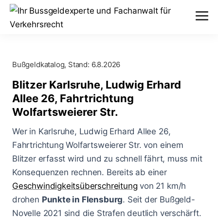
Verstöße
Bußgeldkatalog, Stand:
6.8.2026
Alkohol am Steuer
Themen
Blitzer Karlsruhe, Ludwig Erhard
Abstand nicht eingehalten
Allee 26, Fahrtrichtung
Anhörung im Bußgeldverfahren
Paragraphen
Wolfartsweierer Str.
Geschwindigkeitsüberschreitung
Bußgeldbescheid
§ 24 StVG
Wer in Karlsruhe, Ludwig Erhard Allee 26,
Messverfahren
Handy am Steuer
Fahrtrichtung Wolfartsweierer Str. von einem
Fahrerflucht
§ 25 StVG
ESO ES 8.0
Blitzer erfasst wird und zu schnell fährt, muss mit
Blog
Rote Ampel überfahren
Fahrverbot
Konsequenzen rechnen. Bereits ab einer
§ 28 StVG
PoliScan Speed
Geschwindigkeitsüberschreitung
Kampf gegen Raser
von 21 km/h
Blitzer
Illegale Autorennen
§ 49 StVO
drohen
Punkte in Flensburg
. Seit der Bußgeld-
TraffiStar S350
Verkehrsunfälle
Online-Anhörung
Novelle 2021 sind die Strafen deutlich verschärft.
Aachen - Krefelder Str.
§ 315 StGB