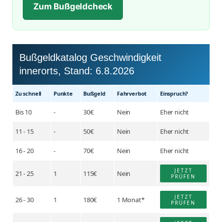
Zum Bußgeldcheck
Bußgeldkatalog Geschwindigkeit
innerorts, Stand:
6.8.2026
Zu schnell
Punkte
Buß­geld
Fahr­verbot
Einspruch?
Bis 10
-
30€
Nein
Eher nicht
11 - 15
-
50€
Nein
Eher nicht
16 - 20
-
70€
Nein
Eher nicht
JETZT
21 - 25
1
115€
Nein
PRÜFEN
JETZT
26 - 30
1
180€
1 Monat*
PRÜFEN