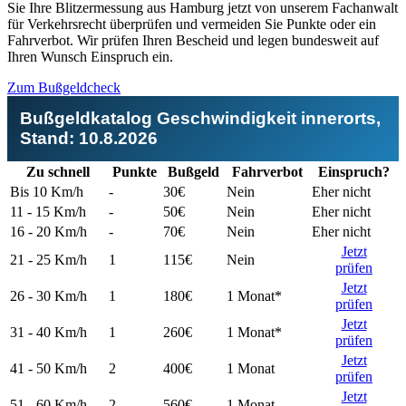
Zeugenfragebogen
Sie Ihre Blitzermessung aus Hamburg jetzt von unserem Fachanwalt
§ 67 OWiG
für Verkehrsrecht überprüfen und vermeiden Sie Punkte oder ein
Berlin - Schönhauser Allee
Fahrverbot. Wir prüfen Ihren Bescheid und legen bundesweit auf
Ihren Wunsch Einspruch ein.
Bremen - Lloydstraße
Zum Bußgeldcheck
Hamburg - Behringstraße
Bußgeldkatalog Geschwindigkeit innerorts,
Köln - Aachener Straße
Stand:
10.8.2026
Köln - Innere Kanalstraße
Zu schnell
Punkte
Buß­geld
Fahr­verbot
Einspruch?
Bis 10
Km/h
-
30€
Nein
Eher nicht
Köln - Riehler Straße
11 - 15
Km/h
-
50€
Nein
Eher nicht
16 - 20
Km/h
-
70€
Nein
Eher nicht
Jetzt
21 - 25
Km/h
1
115€
Nein
prüfen
Jetzt
26 - 30
Km/h
1
180€
1 Monat*
prüfen
Jetzt
31 - 40
Km/h
1
260€
1 Monat*
prüfen
Jetzt
41 - 50
Km/h
2
400€
1 Monat
prüfen
Jetzt
51 - 60
Km/h
2
560€
1 Monat