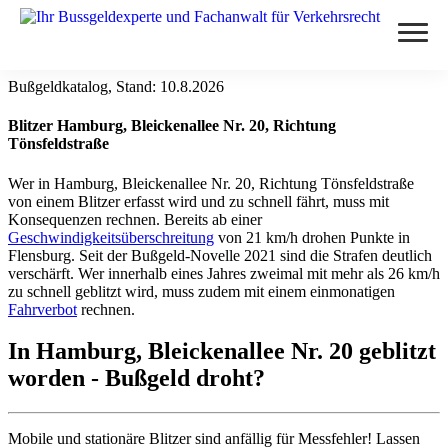
Bußgeldkatalog, Stand:
10.8.2026
Verstöße
Blitzer Hamburg, Bleickenallee Nr. 20, Richtung
Alkohol am Steuer
Tönsfeldstraße
Themen
Abstand nicht eingehalten
Wer in Hamburg, Bleickenallee Nr. 20, Richtung Tönsfeldstraße
Anhörung im Bußgeldverfahren
Paragraphen
von einem Blitzer erfasst wird und zu schnell fährt, muss mit
Geschwindigkeitsüberschreitung
Konsequenzen rechnen. Bereits ab einer
Bußgeldbescheid
Geschwindigkeitsüberschreitung
von 21 km/h drohen
Punkte in
§ 24 StVG
Handy am Steuer
Messverfahren
Flensburg
. Seit der Bußgeld-Novelle 2021 sind die Strafen deutlich
Fahrerflucht
verschärft. Wer innerhalb eines Jahres zweimal mit mehr als 26 km/h
§ 25 StVG
Rote Ampel überfahren
zu schnell geblitzt wird, muss zudem mit einem einmonatigen
ESO ES 8.0
Fahrverbot
Blog
Fahrverbot
rechnen.
§ 28 StVG
PoliScan Speed
Illegale Autorennen
In Hamburg, Bleickenallee Nr. 20 geblitzt
Kampf gegen Raser
§ 49 StVO
Blitzer
TraffiStar S350
worden - Bußgeld droht?
Online-Anhörung
Verkehrsunfälle
§ 315 StGB
Aachen - Krefelder Str.
Lasermessungen
Punkte in Flensburg
Änderungen 2025
§ 55 OWiG
Zum Bußgeldcheck
Mobile und stationäre Blitzer sind anfällig für Messfehler! Lassen
A3 - Solingen