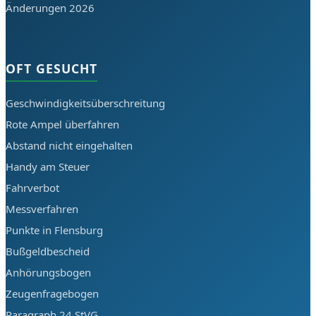
Änderungen 2026
OFT GESUCHT
Geschwindigkeitsüberschreitung
Rote Ampel überfahren
Abstand nicht eingehalten
Handy am Steuer
Fahrverbot
Messverfahren
Punkte in Flensburg
Bußgeldbescheid
Anhörungsbogen
Zeugenfragebogen
Paragraph 24 StVG