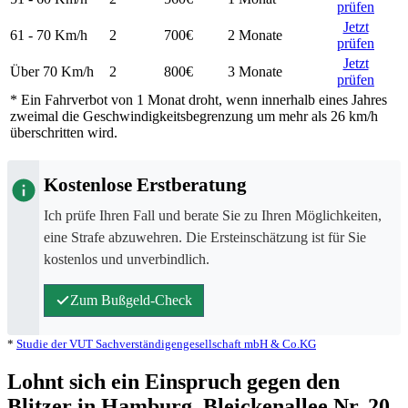
prüfen
Jetzt
61 - 70
Km/h
2
700€
2 Monate
prüfen
Jetzt
Über 70
Km/h
2
800€
3 Monate
prüfen
* Ein Fahrverbot von
1 Monat
droht, wenn innerhalb eines Jahres
zweimal die Geschwindigkeitsbegrenzung um mehr als 26 km/h
überschritten wird.
Kostenlose Erstberatung
Ich prüfe Ihren Fall und berate Sie zu Ihren Möglichkeiten,
eine Strafe abzuwehren. Die Ersteinschätzung ist für Sie
kostenlos und unverbindlich.
Zum Bußgeld-Check
*
Studie der VUT Sachverständigengesellschaft mbH & Co.KG
Lohnt sich ein Einspruch gegen den
Blitzer in Hamburg, Bleickenallee Nr. 20,