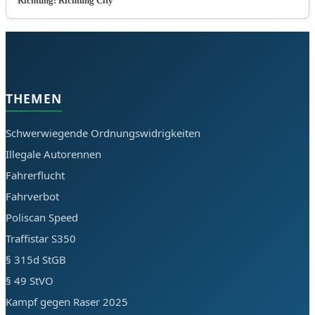
Richtung: Richtung City
THEMEN
Schwerwiegende Ordnungswidrigkeiten
Illegale Autorennen
Fahrerflucht
Fahrverbot
Poliscan Speed
Traffistar S350
§ 315d StGB
§ 49 StVO
Kampf gegen Raser 2025